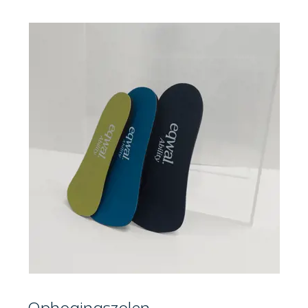
Over ons
Contact
Ophogingszolen