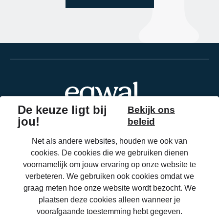
Aandoeningen
Onze zorgoplossingen
Catalogus
Over Eqwal Ability
Veelgestelde vragen