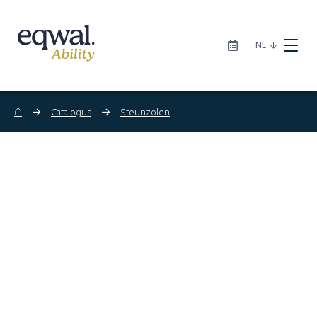
|
NL
⌂
Catalogus
Steunzolen
Zorgoplossingen
Catalogus
Locaties
Infotheek