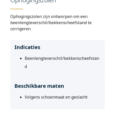
Ophogingszolen zijn ontworpen om een
beenlengteverschil/bekkenscheefstand te
corrigeren.
Indicaties
Maak een afspraak
Beenlengteverschil/bekkenscheefstan
Jobs
d
Zorgprofessionals
Beschikbare maten
OrthoShop
Volgens schoenmaat en geslacht
Onderhoud & herstelling