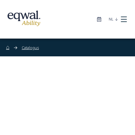
|
NL
⌂
Catalogus
Zorgoplossingen
Catalogus
Locaties
Infotheek