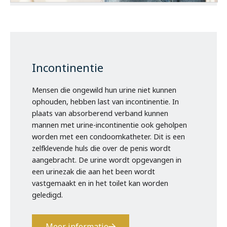
Jobs
Zorgprofessionals
Incontinentie
OrthoShop
Mensen die ongewild hun urine niet kunnen
ophouden, hebben last van incontinentie. In
Onderhoud & herstelling
plaats van absorberend verband kunnen
mannen met urine-incontinentie ook geholpen
FAQ
worden met een condoomkatheter. Dit is een
zelfklevende huls die over de penis wordt
aangebracht. De urine wordt opgevangen in
Extranet
een urinezak die aan het been wordt
vastgemaakt en in het toilet kan worden
geledigd.
Meer informatie