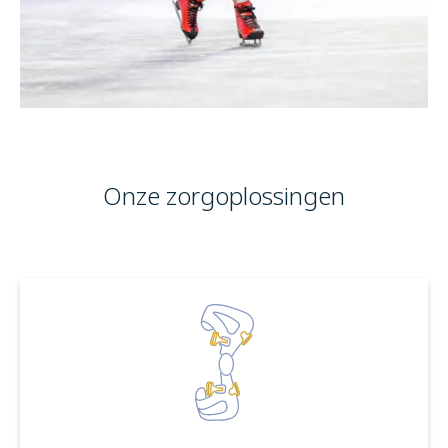
Maak een afspraak
Jobs
Onze zorgoplossingen
Zorgprofessionals
OrthoShop
Onderhoud & herstelling
FAQ
Extranet