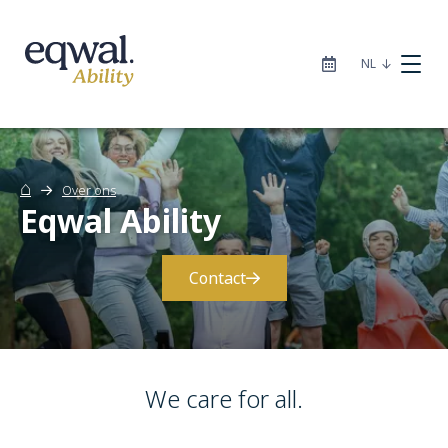
|
NL
⌂
Over ons
Eqwal Ability
Zorgoplossingen
Contact
Catalogus
Locaties
We care for all.
Infotheek