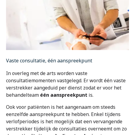
Maak een afspraak
Vaste consultatie, één aanspreekpunt
Jobs
In overleg met de arts worden vaste
consultatiemomenten vastgelegd. Er wordt één vaste
Zorgprofessionals
verstrekker aangeduid per dienst zodat er voor het
behandelteam
één aanspreekpunt
is.
OrthoShop
Ook voor patiënten is het aangenaam om steeds
eenzelfde aanspreekpunt te hebben. Enkel tijdens
Onderhoud & herstelling
verlofperiodes is het mogelijk dat een vervangende
verstrekker tijdelijk de consultaties overneemt om zo