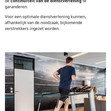
FAQ
de
continuïteit van de dienstverlening
te
garanderen.
Extranet
Voor een optimale dienstverlening kunnen,
afhankelijk van de noodzaak, bijkomende
verstrekkers ingezet worden.