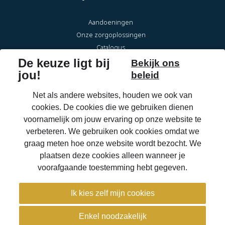
Aandoeningen
Onze zorgoplossingen
Catalogus
Over Eqwal Ability
Veelgestelde vragen
Onderhoud & reparaties
Voor zorgprofessionals
OrthoShop
Homepage
Jobs
Locaties
Extranet
Contact