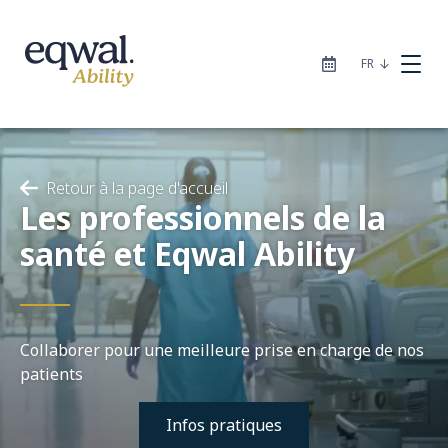
|
FR
Retour à la page d'accueil
Les professionnels de la
Nos solutions de soins
santé et Eqwal Ability
Catalogue
Collaborer pour une meilleure prise en charge de nos
Sites
patients
Infos pratiques
À propos