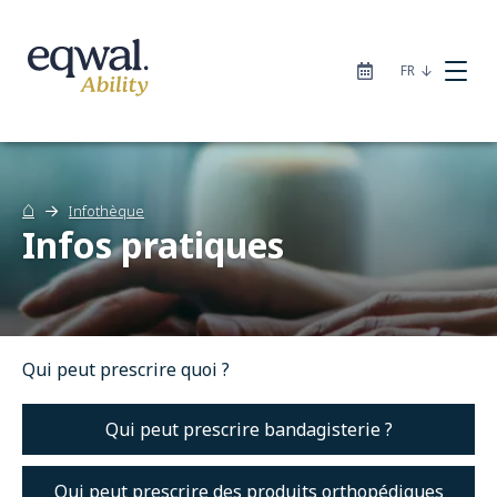
|
FR
⌂
Infothèque
Infos pratiques
Nos solutions de soins
Catalogue
Qui peut prescrire quoi ?
Sites
Qui peut prescrire bandagisterie ?
À propos
Qui peut prescrire des produits orthopédiques