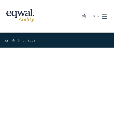
|
FR
⌂
Infothèque
Nos solutions de soins
Catalogue
Sites
À propos