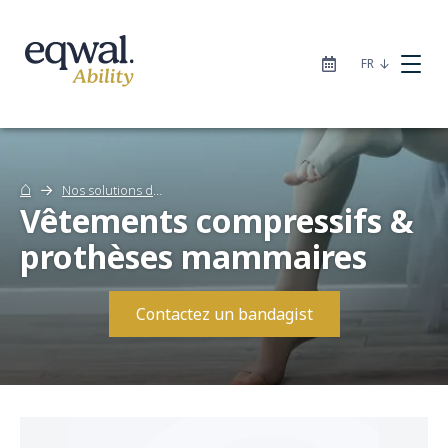
|
FR
⌂
Nos solutions de soins
Vêtements compressifs &
Nos solutions de soins
prothèses mammaires
Catalogue
Contactez un bandagist
Sites
À propos