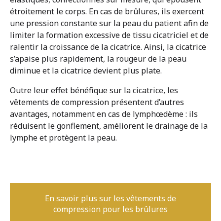
étroitement le corps. En cas de brûlures, ils exercent
une pression constante sur la peau du patient afin de
limiter la formation excessive de tissu cicatriciel et de
ralentir la croissance de la cicatrice. Ainsi, la cicatrice
Prenez rendez-vous
s’apaise plus rapidement, la rougeur de la peau
diminue et la cicatrice devient plus plate.
Carrière
Outre leur effet bénéfique sur la cicatrice, les
vêtements de compression présentent d’autres
Professionnels de santé
avantages, notamment en cas de lymphœdème : ils
réduisent le gonflement, améliorent le drainage de la
OrthoShop
lymphe et protègent la peau.
Entretien & réparations
FAQ
En savoir plus sur les vêtements de
compression pour les brûlures
Extranet