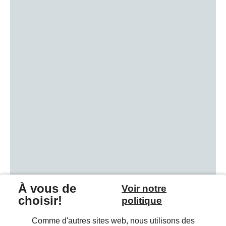
Rue de L’Ancienne Verrerie 8, 5150 Floreffe
Namur
Plus d'infos et contact
Prenez rendez-vous
Hasselt
Gouverneur Roppesingel 10A, 3500 Hasselt
Plus d'infos et contact
Prenez rendez-vous
Herstal
Parc Industriel des Hauts Sarts, 4ème Avenue