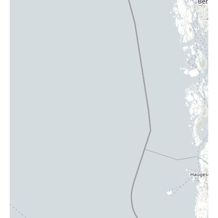
Brasschaat
Augustijnslei 130, 2930 Brasschaat
Plus d'infos et contact
Prenez rendez-vous
Bruges
Monnikenwerve 171, 8000 Brugge
Plus d'infos et contact
Prenez rendez-vous
Bruxelles