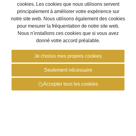
166, 4040 Herstal
Plus d'infos et contact
Prenez rendez-vous
Ieper - House of Feet
Rijselstraat 11 8900 Ieper
Plus d'infos et contact
Prenez rendez-vous
Lokeren - House of Feet
Roomstraat 16-18 9160 Lokeren