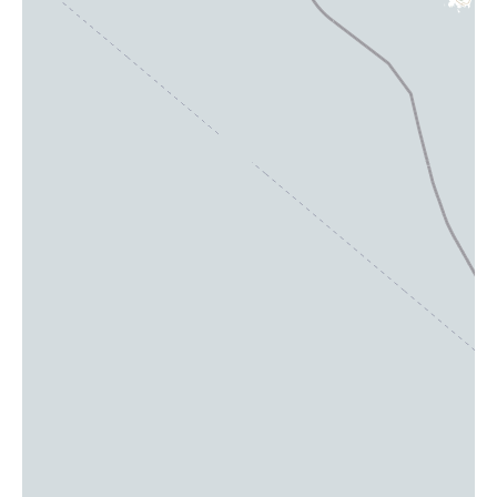
Avenue Marie de Hongrie 80 1082 Bruxelles
(Berchem-Sainte-Agathe)
Plus d'infos et contact
Prenez rendez-vous
Fleurus
Rue du Rabiseau 8, 6220 Fleurus
Plus d'infos et contact
Prenez rendez-vous
Floreffe