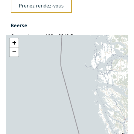
Prenez rendez-vous
Beerse
Oostmalseweg 102a, 2340 Beerse
+
−
Plus d'infos et contact
Prenez rendez-vous
Braine-l'Alleud
Chaussée d’Alsemberg 452, 1420 Braine-l’Alleud
Plus d'infos et contact
Prenez rendez-vous