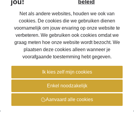
Aandoeningen
Onze zorgoplossingen
Catalogus
Over Eqwal Ability
Veelgestelde vragen
Onderhoud & reparaties
Voor zorgprofessionals
OrthoShop
Homepage
Jobs