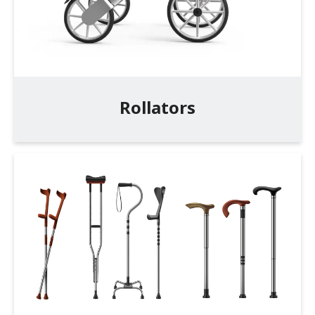
Jobs
Zorgprofessionals
OrthoShop
Rollators
Onderhoud & herstelling
FAQ
Extranet