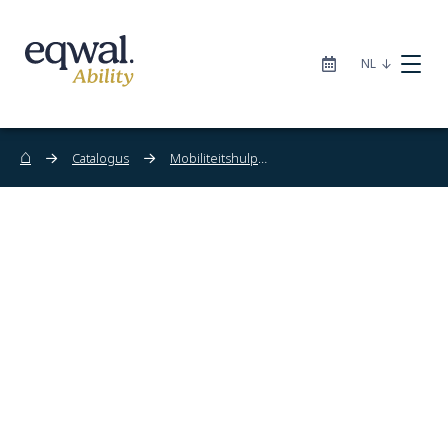
|
NL
⌂
Catalogus
Mobiliteitshulpmiddelen
Zorgoplossingen
Catalogus
Locaties
Infotheek