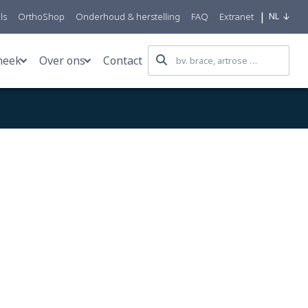
|
ls
OrthoShop
Onderhoud & herstelling
FAQ
Extranet
NL
heek
Over ons
Contact
n
Blog
We care for all
n
Patiëntverhalen
Eqwal Group
orstprothesen
Nieuws
Mobility Centers
Nuttige info
R&D
emateriaal
FAQ
Productie