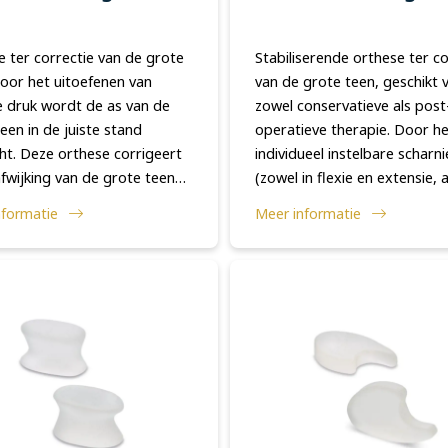
 ter correctie van de grote
Stabiliserende orthese ter co
Door het uitoefenen van
van de grote teen, geschikt 
e druk wordt de as van de
zowel conservatieve als post
een in de juiste stand
operatieve therapie. Door h
ht. Deze orthese corrigeert
individueel instelbare scharni
fwijking van de grote teen
(zowel in flexie en extensie, a
 verkorte en/of weke delen
abductie en adductie) blijft 
nformatie
Meer informatie
t kapsel weer op. De
mobiliteit behouden. Sluit n
achte steun ...
de voet a...