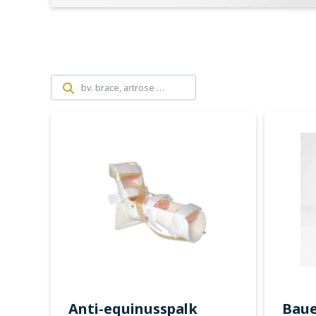
Maak een afspraak
Jobs
Anti-equinusspalk
Baue