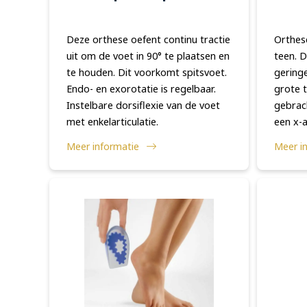
Zorgprofessionals
Deze orthese oefent continu tractie
Orthese
uit om de voet in 90° te plaatsen en
teen. 
OrthoShop
te houden. Dit voorkomt spitsvoet.
gering
Endo- en exorotatie is regelbaar.
grote t
Onderhoud & herstelling
Instelbare dorsiflexie van de voet
gebrac
met enkelarticulatie.
een x-a
FAQ
en rekt
Meer informatie
Meer i
van he
aangebr
Extranet