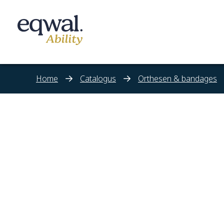
Home
Catalogus
Orthesen & bandages
Zorgoplossingen
Catalogus
Locaties
Infotheek