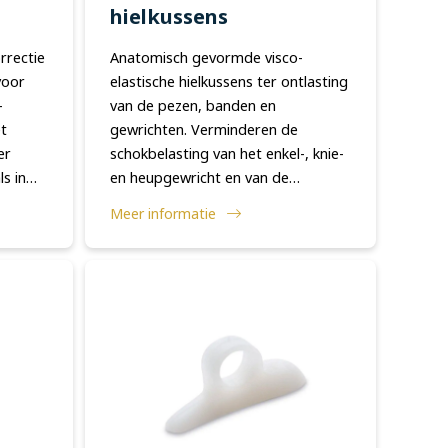
hielkussens
rrectie
Anatomisch gevormde visco-
voor
elastische hielkussens ter ontlasting
-
van de pezen, banden en
et
gewrichten. Verminderen de
er
schokbelasting van het enkel-, knie-
ls in
en heupgewricht en van de
de
wervelkolom. De hielkussens
Meer informatie
auw op
veroorzaken een merkbare
ontlasting van de spieren en pezen
van de ku...