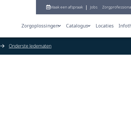
|
Maak een afspraak
Jobs
Zorgprofessiona
Zorgoplossingen
Catalogus
Locaties
Infot
Mobiliteitshulpmiddelen
Mobiliteitshulpmiddele
Onderste ledematen
Orthesen & Bandages
Orthopedische schoene
Orthopedische schoenen
Compressiekleding & b
Steunzolen
Orthesen & bandages
Prothesen
Stoma- en incontinenti
Compressiekleding & borstprothesen
Steunzolen
Stoma- en incontinentiemateriaal
Zitschalen
Zitschalen
Prothesen
Gang- en loopanalyse