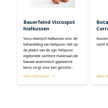
Bauerfeind Viscospot
Bota
hielkussen
Corr
Visco-elastisch hielkussen voor de
Kussen 
behandeling van hielspoor. Het op
zacht e
de plaats van de zgn. hielspoor
ingebedde zachtere materiaal (de
blauwe anatomisch geplaatste
kern) zorgt voor een gerichte
drukontlasting. Vermindert de
Meer informatie
Meer i
schokbelasting van het enkel-, knie-
en heupgewricht...