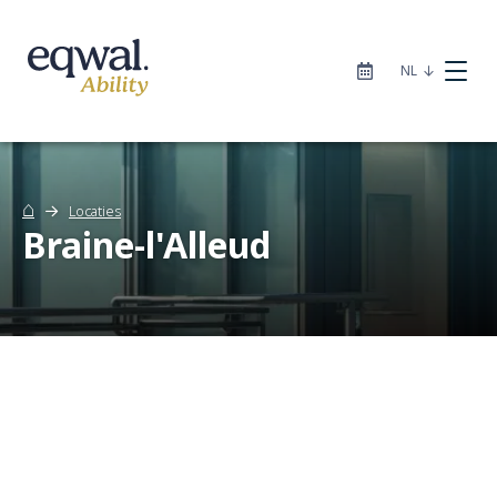
|
NL
⌂
Locaties
Braine-l'Alleud
Zorgoplossingen
Catalogus
Locaties
Infotheek