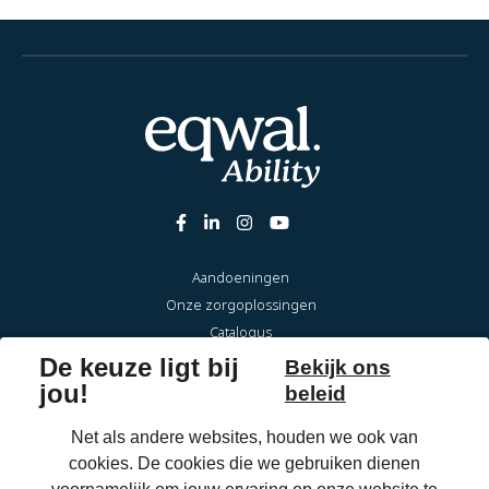
Aandoeningen
Onze zorgoplossingen
Catalogus
Over Eqwal Ability
Veelgestelde vragen
Onderhoud & reparaties
Voor zorgprofessionals