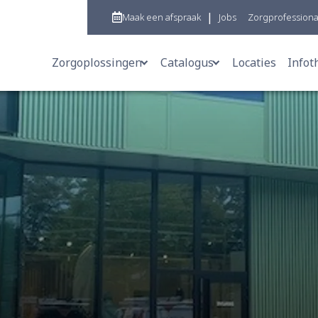
|
Maak een afspraak
Jobs
Zorgprofessiona
Zorgoplossingen
Catalogus
Locaties
Infot
Mobiliteitshulpmiddelen
Mobiliteitshulpmiddele
Orthesen & Bandages
Orthopedische schoene
Orthopedische schoenen
Compressiekleding & b
Steunzolen
Orthesen & bandages
Prothesen
Stoma- en incontinenti
Compressiekleding & borstprothesen
Steunzolen
Stoma- en incontinentiemateriaal
Zitschalen
Zitschalen
Prothesen
Gang- en loopanalyse