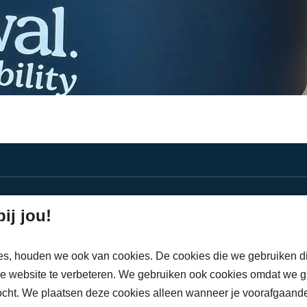
Aandoeningen
Voor zorgprofessionals
Onze zorgoplossingen
OrthoShop
Catalogus
Over Eqwal Ability
Veelgestelde vragen
Onderhoud & reparaties