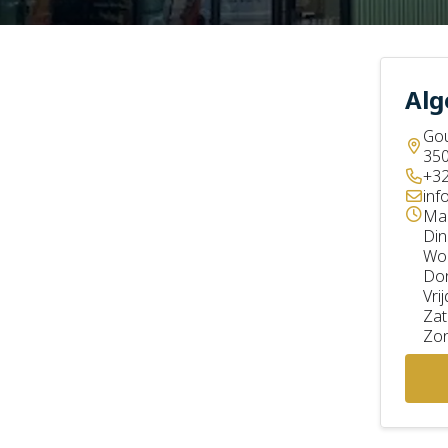
Alg
Gou
350
+32
inf
Ma
Din
Wo
Do
Vri
Zat
Zo