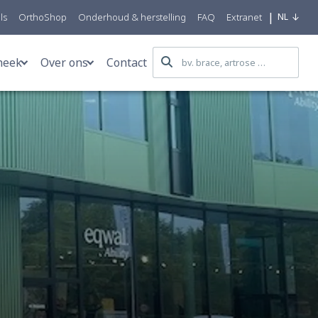
|
ls
OrthoShop
Onderhoud & herstelling
FAQ
Extranet
NL
heek
Over ons
Contact
n
Blog
We care for all
n
Patiëntverhalen
Eqwal Group
orstprothesen
Nieuws
Mobility Centers
Nuttige info
R&D
emateriaal
FAQ
Productie