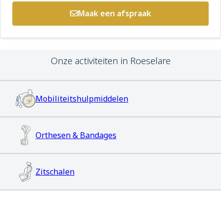
Maak een afspraak
Maak een afspraak
Onze activiteiten in Roeselare
Jobs
Zorgprofessionals
Mobiliteitshulpmiddelen
OrthoShop
Orthesen & Bandages
Onderhoud & herstelling
Zitschalen
FAQ
Extranet