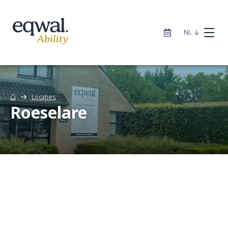
|
NL
⌂
Locaties
Roeselare
Zorgoplossingen
Catalogus
Locaties
Infotheek