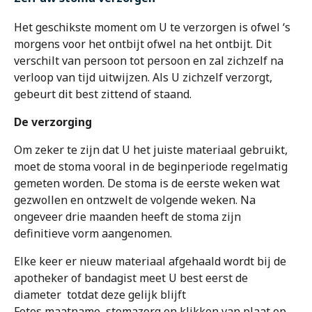
OrthoShop
Het geschikste moment om U te verzorgen is ofwel ‘s
morgens voor het ontbijt ofwel na het ontbijt. Dit
verschilt van persoon tot persoon en zal zichzelf na
Onderhoud & herstelling
verloop van tijd uitwijzen. Als U zichzelf verzorgt,
gebeurt dit best zittend of staand.
FAQ
De verzorging
Extranet
Om zeker te zijn dat U het juiste materiaal gebruikt,
moet de stoma vooral in de beginperiode regelmatig
gemeten worden. De stoma is de eerste weken wat
gezwollen en ontzwelt de volgende weken. Na
ongeveer drie maanden heeft de stoma zijn
definitieve vorm aangenomen.
Elke keer er nieuw materiaal afgehaald wordt bij de
apotheker of bandagist meet U best eerst de
diameter totdat deze gelijk blijft
Fotos maatname, stomazorg en klikken van plaat op