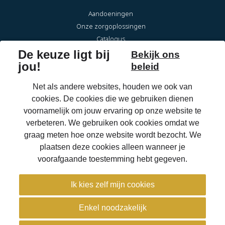
Aandoeningen
Onze zorgoplossingen
Catalogus
Over Eqwal Ability
Veelgestelde vragen
Onderhoud & reparaties
Voor zorgprofessionals
OrthoShop
Homepage
Jobs
Locaties
Extranet
Contact
© Eqwal Ability 2026 -
Privacyverklaring
-
Cookiebeleid
-