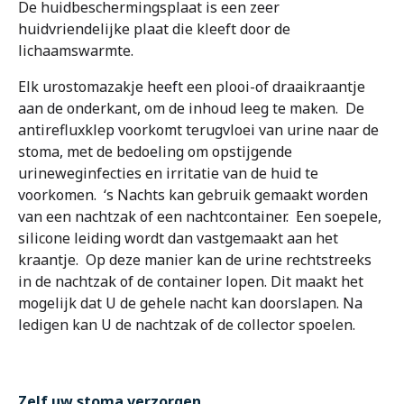
De huidbeschermingsplaat is een zeer
huidvriendelijke plaat die kleeft door de
lichaamswarmte.
Elk urostomazakje heeft een plooi-of draaikraantje
aan de onderkant, om de inhoud leeg te maken. De
antirefluxklep voorkomt terugvloei van urine naar de
stoma, met de bedoeling om opstijgende
urineweginfecties en irritatie van de huid te
voorkomen. ‘s Nachts kan gebruik gemaakt worden
van een nachtzak of een nachtcontainer. Een soepele,
silicone leiding wordt dan vastgemaakt aan het
kraantje. Op deze manier kan de urine rechtstreeks
in de nachtzak of de container lopen. Dit maakt het
Maak een afspraak
mogelijk dat U de gehele nacht kan doorslapen. Na
ledigen kan U de nachtzak of de collector spoelen.
Jobs
Zorgprofessionals
Zelf uw stoma verzorgen