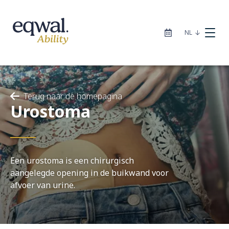
|
NL
Terug naar de homepagina
Urostoma
Zorgoplossingen
Catalogus
Een urostoma is een chirurgisch
aangelegde opening in de buikwand voor
afvoer van urine.
Locaties
Infotheek