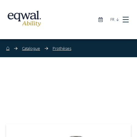
|
FR
⌂
Catalogue
Prothèses
Nos solutions de soins
Catalogue
Sites
À propos