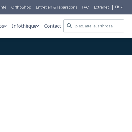
|
anté
OrthoShop
Entretien & réparations
FAQ
Extranet
FR
os
Infothèque
Contact
e care for all
Blog
iques
qwal Group
Témoignages
fs & prothèses mammaires
obility Centers
Actualités
&D
Infos pratiques
e
roduction
FAQ
s
es