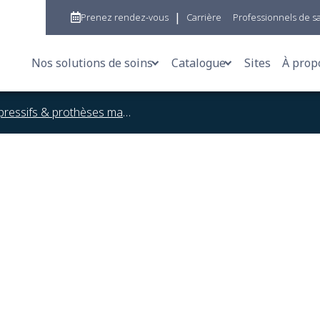
|
Prenez rendez-vous
Carrière
Professionnels de s
Nos solutions de soins
Catalogue
Sites
À prop
Aides à la mobilité
Aides à la mobilité
W
Vêtements compressifs & prothèses mammaires
Orthèses & Bandages
Chaussures orthopéd
E
Chaussures orthopédiques
Vêtements compressi
M
Semelles orthopédiques
Orthèses & bandages
R
Prothèses
Stomie et incontinenc
P
Vêtements compressifs & prothèses mammaire
Semelles orthopédiqu
Stomie et incontinence
Corset-sièges
Corset-sièges
Prothèses
Analyse de la marche