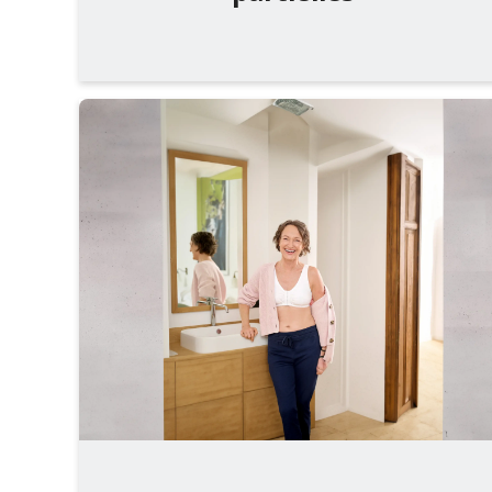
Prenez rendez-vous
Carrière
Professionnels de santé
OrthoShop
Entretien & réparations