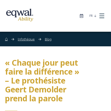
|
FR
⌂
Infothèque
Blog
Nos solutions de soins
« Chaque jour peut
faire la différence »
Catalogue
– Le prothésiste
Geert Demolder
Sites
prend la parole
À propos