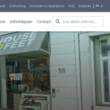
|
anté
OrthoShop
Entretien & réparations
FAQ
Extranet
FR
os
Infothèque
Contact
e care for all
Blog
iques
qwal Group
Témoignages
fs & prothèses mammaires
obility Centers
Actualités
&D
Infos pratiques
e
roduction
FAQ
s
es