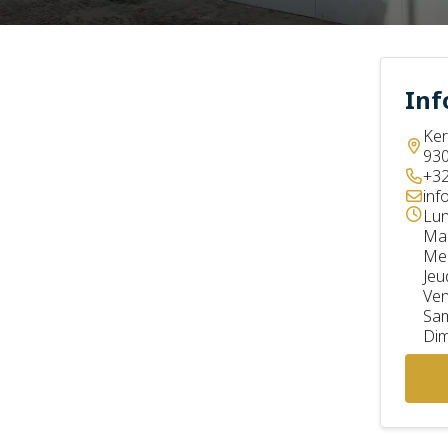
Inf
Ker
930
+32
inf
Lun
Mar
Mer
Jeu
Ven
Sa
Di