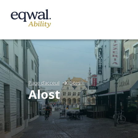
Nos solutions de soins
Page d'acceuil
Sites
Alost
Catalogue
Sites
À propos