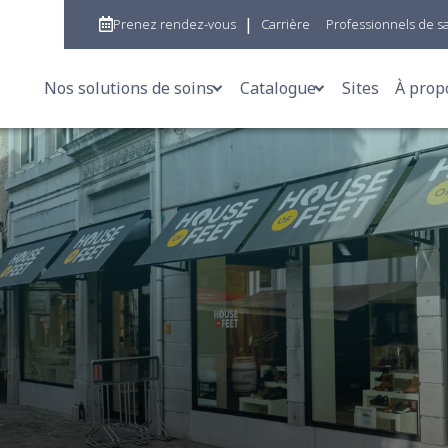
|
Prenez rendez-vous
Carrière
Professionnels de s
Nos solutions de soins
Catalogue
Sites
À prop
Aides à la mobilité
Aides à la mobilité
W
Orthèses & Bandages
Chaussures orthopéd
E
Chaussures orthopédiques
Vêtements compressi
M
Semelles orthopédiques
Orthèses & bandages
R
Prothèses
Stomie et incontinenc
P
Vêtements compressifs & prothèses mammaire
Semelles orthopédiqu
Stomie et incontinence
Corset-sièges
Corset-sièges
Prothèses
Analyse de la marche